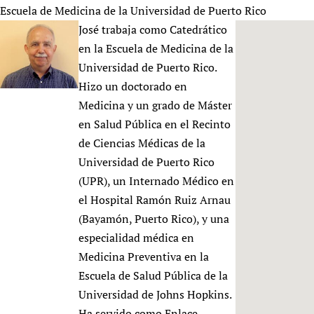
HIFA, Universal Health Coverage and Human Rights
New! SPOTLIGHTS
Escuela de Medicina de la Universidad de Puerto Rico
People
CHIFA (child health and rights)
HIFA in Official Relations with WHO
Evidence-informed policy
José trabaja como Catedrático
HIFA-French
Achievements
mHealth
Country representatives
en la Escuela de Medicina de la
Support
HIFA-Portuguese
Testimonials
Open access
Universidad de Puerto Rico.
Fundraising Working Group
List view
Collaborate
HIFA-Spanish
News
Hizo un doctorado en
HIFA Voices database
Substance use disorders
Main Steering Group
Contact us
HIFA-Zambia 2011-2024
Medicina y un grado de Máster
HIFA & global health CoPs
*Sponsorship opportunities
Members
Donate
News
Join
en Salud Pública en el Recinto
Citizens, Parents and Children
Publications
*Completed projects
Partnerships and Projects
HIFA Appeal
Forum Messages
de Ciencias Médicas de la
Evidence-Informed Policy and Practice
Join HIFA
Access to Health Research
Social Media Working Group
How you can help
Universidad de Puerto Rico
Library and Information Services
Join CHIFA (child health and rights)
Astana Declaration+
Staff
(UPR), un Internado Médico en
Link to us
Community Health Workers
Junte-se ao HIFA-Portuguese
el Hospital Ramón Ruiz Arnau
Communicating health research
Volunteers
Partners
Multilingualism
(Bayamón, Puerto Rico), y una
Rejoignez HIFA-Français
COVID-19
Supporting Organisations
especialidad médica en
Prescribers and users of medicines
Únase a HIFA-Español
Essential Health Services and COVID-19
List view
Medicina Preventiva en la
Evaluating Impact
Family Planning
Escuela de Salud Pública de la
Mobile HIFA (mHIFA)
Health Partnerships
Universidad de Johns Hopkins.
Learning for Quality Health Services
Ha servido como Enlace