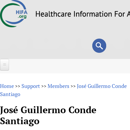
Skip
to
main
content
Search
Search
form
Home
Home
Support
Members
José Guillermo Conde
>>
>>
>>
About
Santiago
Overview
Forums
José Guillermo Conde
Why HIFA is needed
Santiago
HIFA (Healthcare Information For All)
Projects
Vision and Strategy
How to use the HIFA forums