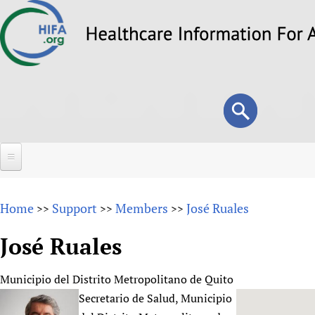
Skip
to
main
content
Search
Search
form
Home
Home
Support
Members
José Ruales
>>
>>
>>
About
José Ruales
Overview
Forums
Why HIFA is needed
Municipio del Distrito Metropolitano de Quito
HIFA (Healthcare Information For All)
Projects
Vision and Strategy
Secretario de Salud, Municipio
How to use the HIFA forums