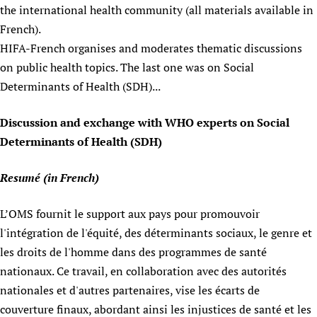
HIFA, Universal Health Coverage and Human Rights
New! SPOTLIGHTS
the international health community (all materials available in
People
CHIFA (child health and rights)
HIFA in Official Relations with WHO
Evidence-informed policy
French).
HIFA-French
Achievements
mHealth
Country representatives
HIFA-French organises and moderates thematic discussions
Support
HIFA-Portuguese
Testimonials
on public health topics. The last one was on Social
Open access
Fundraising Working Group
List view
Collaborate
HIFA-Spanish
Determinants of Health (SDH)...
News
HIFA Voices database
Substance use disorders
Main Steering Group
Contact us
HIFA-Zambia 2011-2024
HIFA & global health CoPs
*Sponsorship opportunities
Members
Donate
News
Discussion and exchange with WHO experts on Social
Join
Citizens, Parents and Children
Publications
*Completed projects
Partnerships and Projects
HIFA Appeal
Forum Messages
Determinants of Health (SDH)
Evidence-Informed Policy and Practice
Join HIFA
Access to Health Research
Social Media Working Group
How you can help
Library and Information Services
Resumé (in French)
Join CHIFA (child health and rights)
Astana Declaration+
Staff
Link to us
Community Health Workers
Junte-se ao HIFA-Portuguese
Communicating health research
Volunteers
Partners
L’OMS fournit le support aux pays pour promouvoir
Multilingualism
Rejoignez HIFA-Français
COVID-19
Supporting Organisations
l'intégration de l'équité, des déterminants sociaux, le genre et
Prescribers and users of medicines
Únase a HIFA-Español
Essential Health Services and COVID-19
les droits de l'homme dans des programmes de santé
List view
Evaluating Impact
Family Planning
nationaux. Ce travail, en collaboration avec des autorités
Mobile HIFA (mHIFA)
nationales et d'autres partenaires, vise les écarts de
Health Partnerships
couverture finaux, abordant ainsi les injustices de santé et les
Learning for Quality Health Services