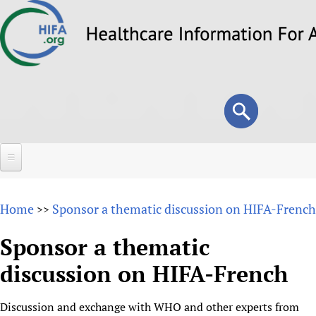
Skip
to
main
content
Search
Search
form
Home
Home
Sponsor a thematic discussion on HIFA-French
>>
About
Sponsor a thematic
Overview
Forums
discussion on HIFA-French
Why HIFA is needed
HIFA (Healthcare Information For All)
Projects
Vision and Strategy
Discussion and exchange with WHO and other experts from
How to use the HIFA forums