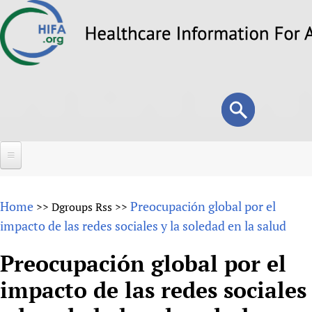
Skip
to
main
content
Search
Search
form
Home
Home
Preocupación global por el
>>
Dgroups Rss
>>
About
impacto de las redes sociales y la soledad en la salud
Overview
Forums
Preocupación global por el
Why HIFA is needed
impacto de las redes sociales
HIFA (Healthcare Information For All)
Projects
Vision and Strategy
How to use the HIFA forums