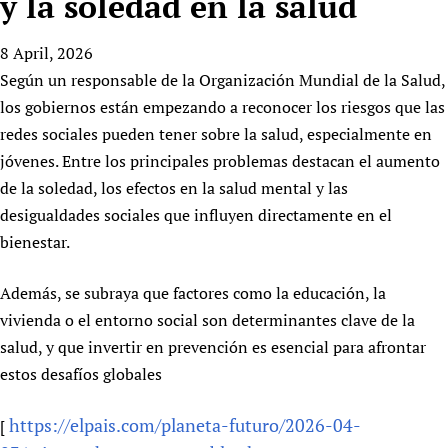
y la soledad en la salud
HIFA, Universal Health Coverage and Human Rights
New! SPOTLIGHTS
People
CHIFA (child health and rights)
HIFA in Official Relations with WHO
Evidence-informed policy
8 April, 2026
HIFA-French
Achievements
mHealth
Country representatives
Support
Según un responsable de la Organización Mundial de la Salud,
HIFA-Portuguese
Testimonials
Open access
Fundraising Working Group
List view
Collaborate
los gobiernos están empezando a reconocer los riesgos que las
HIFA-Spanish
News
HIFA Voices database
Substance use disorders
Main Steering Group
redes sociales pueden tener sobre la salud, especialmente en
Contact us
HIFA-Zambia 2011-2024
HIFA & global health CoPs
*Sponsorship opportunities
jóvenes. Entre los principales problemas destacan el aumento
Members
Donate
News
Join
Citizens, Parents and Children
Publications
de la soledad, los efectos en la salud mental y las
*Completed projects
Partnerships and Projects
HIFA Appeal
Forum Messages
desigualdades sociales que influyen directamente en el
Evidence-Informed Policy and Practice
Join HIFA
Access to Health Research
Social Media Working Group
How you can help
bienestar.
Library and Information Services
Join CHIFA (child health and rights)
Astana Declaration+
Staff
Link to us
Community Health Workers
Junte-se ao HIFA-Portuguese
Communicating health research
Volunteers
Partners
Además, se subraya que factores como la educación, la
Multilingualism
Rejoignez HIFA-Français
COVID-19
vivienda o el entorno social son determinantes clave de la
Supporting Organisations
Prescribers and users of medicines
Únase a HIFA-Español
salud, y que invertir en prevención es esencial para afrontar
Essential Health Services and COVID-19
List view
Evaluating Impact
estos desafíos globales
Family Planning
Mobile HIFA (mHIFA)
Health Partnerships
https://elpais.com/planeta-futuro/2026-04-
[
Learning for Quality Health Services