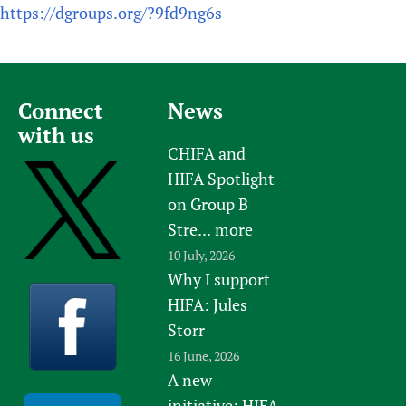
https://dgroups.org/?9fd9ng6s
Connect
News
with us
CHIFA and
HIFA Spotlight
on Group B
Stre...
more
10 July, 2026
Why I support
HIFA: Jules
Storr
16 June, 2026
A new
initiative: HIFA