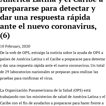
HIFA, Universal Health Coverage and Human Rights
New! SPOTLIGHTS
People
CHIFA (child health and rights)
prepararse para detectar y
HIFA in Official Relations with WHO
Evidence-informed policy
HIFA-French
dar una respuesta rápida
Achievements
mHealth
Country representatives
Support
HIFA-Portuguese
Testimonials
Open access
ante el nuevo coronavirus,
Fundraising Working Group
List view
Collaborate
HIFA-Spanish
News
HIFA Voices database
Substance use disorders
Main Steering Group
Contact us
(6)
HIFA-Zambia 2011-2024
HIFA & global health CoPs
*Sponsorship opportunities
Members
Donate
News
Join
Citizens, Parents and Children
Publications
*Completed projects
Partnerships and Projects
10 February, 2020
HIFA Appeal
Forum Messages
Evidence-Informed Policy and Practice
Join HIFA
De la web de OPS, extraigo la noticia sobre la ayuda de OPS a
Access to Health Research
Social Media Working Group
How you can help
países de América Latina y el Caribe a prepararse para detectar
Library and Information Services
Join CHIFA (child health and rights)
Astana Declaration+
Staff
Link to us
y dar una respuesta rápida ante el nuevo coronavirus. Un total
Community Health Workers
Junte-se ao HIFA-Portuguese
Communicating health research
Volunteers
Partners
de 29 laboratorios nacionales se preparan para realizar las
Multilingualism
Rejoignez HIFA-Français
COVID-19
Supporting Organisations
pruebas para confirmar el virus.
Prescribers and users of medicines
Únase a HIFA-Español
Essential Health Services and COVID-19
List view
Evaluating Impact
Family Planning
La Organización Panamericana de la Salud (OPS) está
Mobile HIFA (mHIFA)
trabajando con los ministerios de salud de América Latina y el
Health Partnerships
Caribe con el fin de ayudarlos a prepararse para hacer frente a
Learning for Quality Health Services