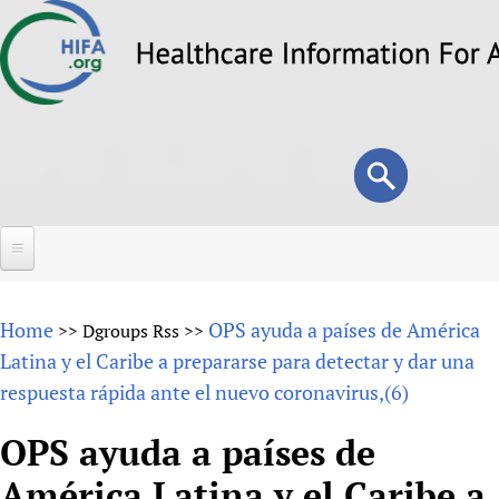
Skip
to
main
content
Search
Search
form
Home
Home
OPS ayuda a países de América
>>
Dgroups Rss
>>
About
Latina y el Caribe a prepararse para detectar y dar una
respuesta rápida ante el nuevo coronavirus,(6)
Overview
Forums
Why HIFA is needed
OPS ayuda a países de
HIFA (Healthcare Information For All)
Projects
Vision and Strategy
América Latina y el Caribe a
How to use the HIFA forums