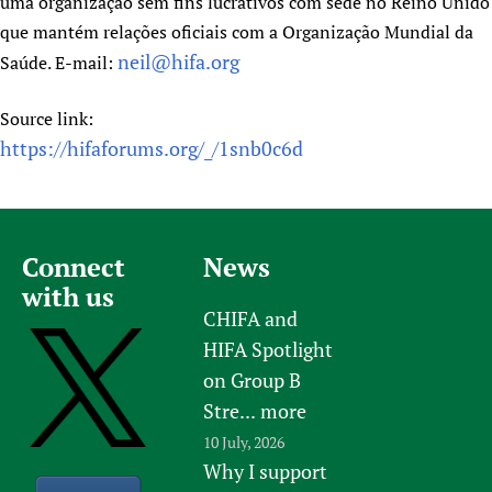
uma organização sem fins lucrativos com sede no Reino Unido
que mantém relações oficiais com a Organização Mundial da
neil@hifa.org
Saúde. E-mail:
Source link:
https://hifaforums.org/_/1snb0c6d
Connect
News
with us
CHIFA and
HIFA Spotlight
on Group B
Stre...
more
10 July, 2026
Why I support