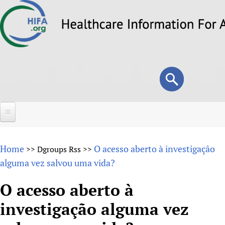
Skip
to
main
content
Search
Search
form
Home
Home
O acesso aberto à investigação
>>
Dgroups Rss
>>
About
alguma vez salvou uma vida?
Overview
Forums
O acesso aberto à
Why HIFA is needed
investigação alguma vez
HIFA (Healthcare Information For All)
Projects
Vision and Strategy
How to use the HIFA forums