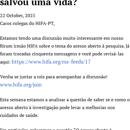
salvou uma vida?
HIFA, Universal Health Coverage and Human Rights
New! SPOTLIGHTS
People
CHIFA (child health and rights)
HIFA in Official Relations with WHO
Evidence-informed policy
22 October, 2025
HIFA-French
Achievements
mHealth
Country representatives
Support
Caros colegas do HIFA-PT,
HIFA-Portuguese
Testimonials
Open access
Fundraising Working Group
List view
Collaborate
HIFA-Spanish
News
HIFA Voices database
Substance use disorders
Estamos tendo uma discussão muito interessante em nosso
Main Steering Group
Contact us
HIFA-Zambia 2011-2024
HIFA & global health CoPs
*Sponsorship opportunities
fórum irmão HIFA sobre o tema do acesso aberto à pesquisa. Já
Members
Donate
News
Join
foram trocadas cinquenta mensagens e você pode revisá-las
Citizens, Parents and Children
Publications
*Completed projects
Partnerships and Projects
HIFA Appeal
Forum Messages
https://www.hifa.org/rss-feeds/17
aqui:
Evidence-Informed Policy and Practice
Join HIFA
Access to Health Research
Social Media Working Group
How you can help
Library and Information Services
Join CHIFA (child health and rights)
Astana Declaration+
Staff
Link to us
Venha se juntar a nós para acompanhar a discussão!
Community Health Workers
Junte-se ao HIFA-Portuguese
Communicating health research
Volunteers
www.hifa.org/join
Partners
Multilingualism
Rejoignez HIFA-Français
COVID-19
Supporting Organisations
Prescribers and users of medicines
Esta semana estamos a analisar a questão de saber se e como o
Únase a HIFA-Español
Essential Health Services and COVID-19
List view
acesso aberto à investigação pode levar a melhorias nos
Evaluating Impact
Family Planning
cuidados de saúde.
Mobile HIFA (mHIFA)
Health Partnerships
Learning for Quality Health Services