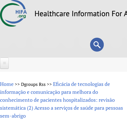
Skip
to
main
content
Search
Search
form
Home
Home
Eficácia de tecnologias de
>>
Dgroups Rss
>>
About
informação e comunicação para melhora do
conhecimento de pacientes hospitalizados: revisão
Overview
Forums
sistemática (2) Acesso a serviços de saúde para pessoas
Why HIFA is needed
sem-abrigo
HIFA (Healthcare Information For All)
Projects
Vision and Strategy
How to use the HIFA forums