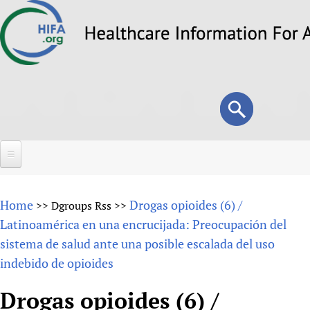
Skip
to
main
content
Search
Search
form
Home
Home
Drogas opioides (6) /
>>
Dgroups Rss
>>
About
Latinoamérica en una encrucijada: Preocupación del
sistema de salud ante una posible escalada del uso
Overview
Forums
indebido de opioides
Why HIFA is needed
HIFA (Healthcare Information For All)
Projects
Vision and Strategy
Drogas opioides (6) /
How to use the HIFA forums