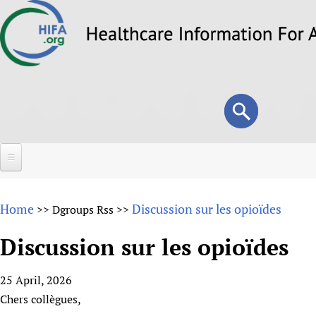
Skip
to
main
content
Search
Search
form
Home
Home
Discussion sur les opioïdes
>>
Dgroups Rss
>>
About
Discussion sur les opioïdes
Overview
Forums
Why HIFA is needed
25 April, 2026
HIFA (Healthcare Information For All)
Projects
Vision and Strategy
Chers collègues,
How to use the HIFA forums