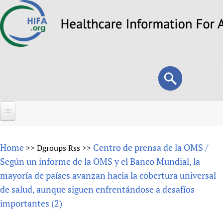
Skip
to
main
content
Search
Search
form
Home
Home
Centro de prensa de la OMS /
>>
Dgroups Rss
>>
About
Según un informe de la OMS y el Banco Mundial, la
mayoría de países avanzan hacia la cobertura universal
Overview
Forums
de salud, aunque siguen enfrentándose a desafíos
Why HIFA is needed
importantes (2)
HIFA (Healthcare Information For All)
Projects
Vision and Strategy
How to use the HIFA forums