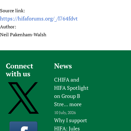
Source link:
https://hifaforums.org/_/l764fdvt
Author:
Neil Pakenham-Walsh
Connect
News
with us
CHIFA and
HIFA Spotlight
on Group B
Stre...
more
10 July, 2026
Why I support
HIFA: Jules