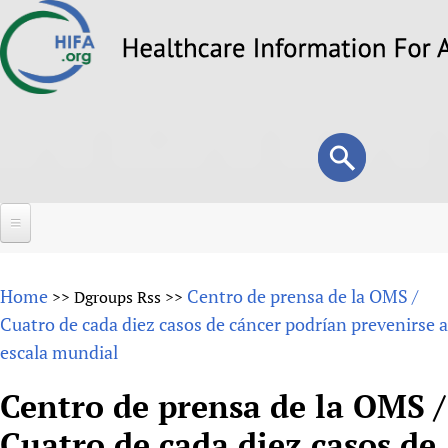
Skip
to
main
content
Search
Search
form
Home
Home
Centro de prensa de la OMS /
>>
Dgroups Rss
>>
About
Cuatro de cada diez casos de cáncer podrían prevenirse a
escala mundial
Overview
Forums
Why HIFA is needed
Centro de prensa de la OMS /
HIFA (Healthcare Information For All)
Projects
Vision and Strategy
Cuatro de cada diez casos de
How to use the HIFA forums