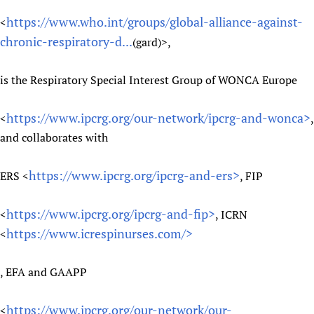
https://www.who.int/groups/global-alliance-against-
<
chronic-respiratory-d...
(gard)>,
is the Respiratory Special Interest Group of WONCA Europe
https://www.ipcrg.org/our-network/ipcrg-and-wonca>
<
,
and collaborates with
https://www.ipcrg.org/ipcrg-and-ers>
ERS <
, FIP
https://www.ipcrg.org/ipcrg-and-fip>
<
, ICRN
https://www.icrespinurses.com/>
<
, EFA and GAAPP
https://www.ipcrg.org/our-network/our-
<