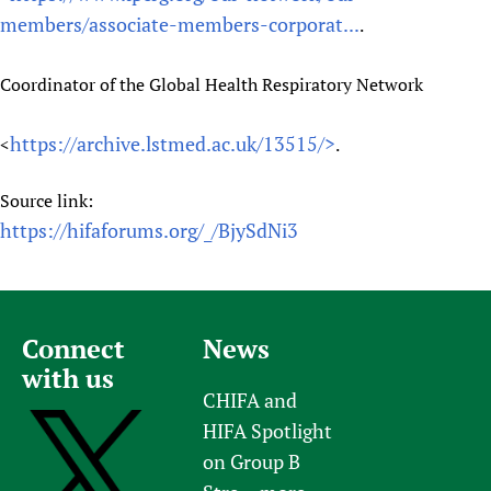
members/associate-members-corporat...
.
Coordinator of the Global Health Respiratory Network
https://archive.lstmed.ac.uk/13515/>
<
.
Source link:
https://hifaforums.org/_/BjySdNi3
Connect
News
with us
CHIFA and
HIFA Spotlight
on Group B