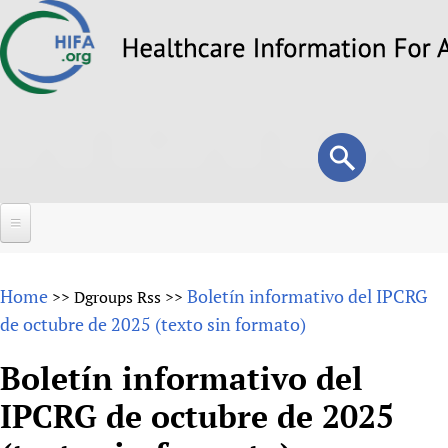
Skip
to
main
content
Search
Search
form
Home
Home
Boletín informativo del IPCRG
>>
Dgroups Rss
>>
About
de octubre de 2025 (texto sin formato)
Overview
Forums
Boletín informativo del
Why HIFA is needed
IPCRG de octubre de 2025
HIFA (Healthcare Information For All)
Projects
Vision and Strategy
How to use the HIFA forums