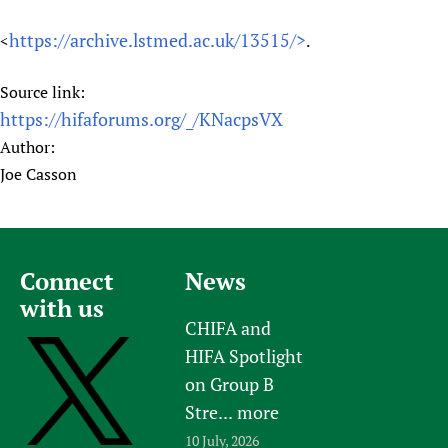
https://archive.lstmed.ac.uk/13515/>
<
.
Source link:
https://hifaforums.org/_/KNacpsVX
Author:
Joe Casson
Connect
News
with us
CHIFA and
HIFA Spotlight
on Group B
Stre...
more
10 July, 2026