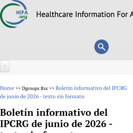
Skip
to
main
content
Search
Search
form
Home
Home
Boletín informativo del IPCRG
>>
Dgroups Rss
>>
About
de junio de 2026 - texto sin formato
Overview
Forums
Boletín informativo del
Why HIFA is needed
IPCRG de junio de 2026 -
HIFA (Healthcare Information For All)
Projects
Vision and Strategy
How to use the HIFA forums