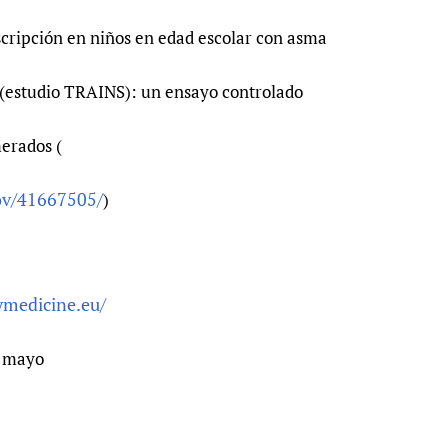
scripción en niños en edad escolar con asma
 (estudio TRAINS): un ensayo controlado
erados (
ov/41667505/
)
ymedicine.eu/
e mayo