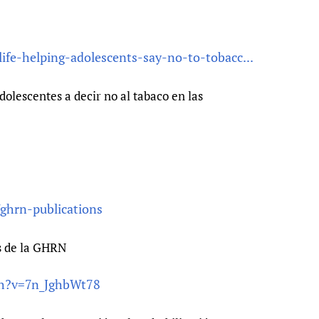
life-helping-adolescents-say-no-to-tobacc...
lescentes a decir no al tabaco en las
/ghrn-publications
s de la GHRN
ch?v=7n_JghbWt78