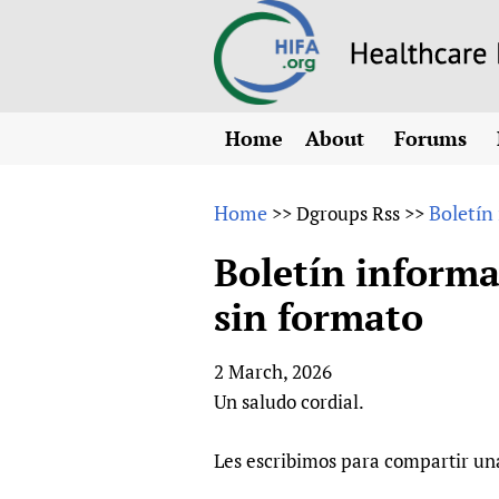
Home
About
Forums
N
Overview
HIFA (Healt
All)
E
Home
Boletín
>>
Dgroups Rss
>>
Why HIFA is needed
How to use 
m
Vision and Strategy
Boletín informa
CHIFA (chil
O
HIFA, Universal Heal
sin formato
Human Rights
HIFA-Frenc
S
HIFA in Official Rela
HIFA-Portu
*
2 March, 2026
Achievements
HIFA-Spani
*
Un saludo cordial.
Testimonials
HIFA-Zambi
HIFA Voices database
Les escribimos para compartir un
HIFA & global health