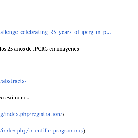
llenge-celebrating-25-years-of-ipcrg-in-p...
 los 25 años de IPCRG en imágenes
/abstracts/
us resúmenes
rg/index.php/registration/
)
g/index.php/scientific-programme/
)