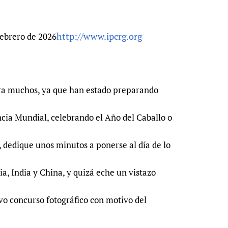
Prescribers and u
Essential Health
Evaluating Impac
Family Planning
http://www.ipcrg.org
febrero de 2026
Mobile HIFA (mH
Health Partnersh
Learning for Qual
Newborn Care
ra muchos, ya que han estado preparando
ia Mundial, celebrando el Año del Caballo o
dedique unos minutos a ponerse al día de lo
a, India y China, y quizá eche un vistazo
vo concurso fotográfico con motivo del