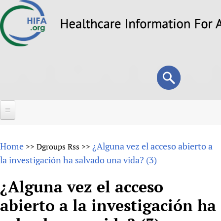
Skip
to
main
content
Search
Search
form
Home
Home
¿Alguna vez el acceso abierto a
>>
Dgroups Rss
>>
About
la investigación ha salvado una vida? (3)
Overview
Forums
¿Alguna vez el acceso
Why HIFA is needed
abierto a la investigación ha
HIFA (Healthcare Information For All)
Projects
Vision and Strategy
How to use the HIFA forums